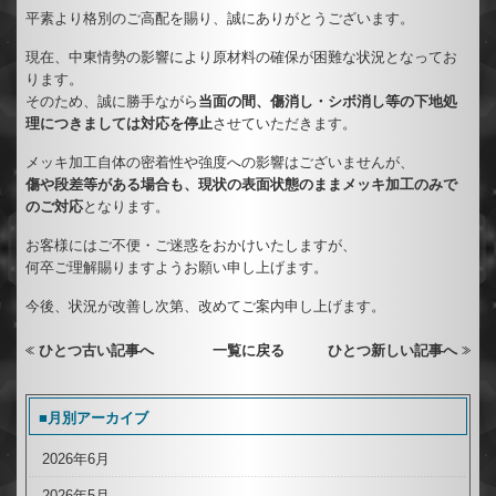
平素より格別のご高配を賜り、誠にありがとうございます。
現在、中東情勢の影響により原材料の確保が困難な状況となってお
ります。
そのため、誠に勝手ながら
当面の間、傷消し・シボ消し等の下地処
理につきましては対応を停止
させていただきます。
メッキ加工自体の密着性や強度への影響はございませんが、
傷や段差等がある場合も、現状の表面状態のままメッキ加工のみで
のご対応
となります。
お客様にはご不便・ご迷惑をおかけいたしますが、
何卒ご理解賜りますようお願い申し上げます。
今後、状況が改善し次第、改めてご案内申し上げます。
ひとつ古い記事へ
一覧に戻る
ひとつ新しい記事へ
■月別アーカイブ
2026年6月
2026年5月